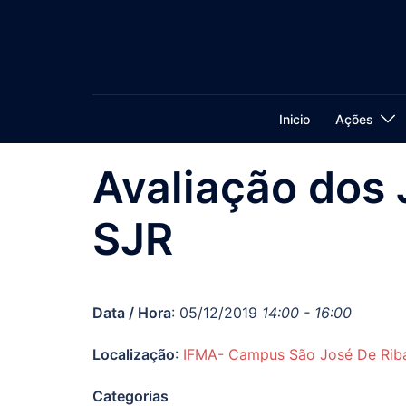
Pular
para
o
conteúdo
Inicio
Ações
Avaliação dos 
SJR
Data / Hora
: 05/12/2019
14:00 - 16:00
Localização
:
IFMA- Campus São José De Rib
Categorias