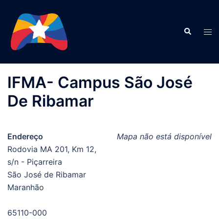
Pular
para
Search
o
Tog
conteúdo
men
IFMA- Campus São José
De Ribamar
Endereço
Mapa não está disponível
Rodovia MA 201, Km 12,
s/n - Piçarreira
São José de Ribamar
Maranhão
65110-000