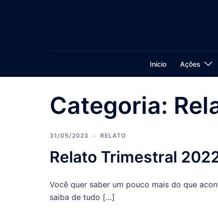
Pular
para
o
conteúdo
Inicio
Ações
Categoria:
Rel
31/05/2023
RELATO
Relato Trimestral 202
Você quer saber um pouco mais do que acont
saiba de tudo […]