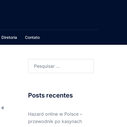
Diretoria
Contato
Pesquisar
por:
Posts recentes
 e
Hazard online w Polsce –
przewodnik po kasynach