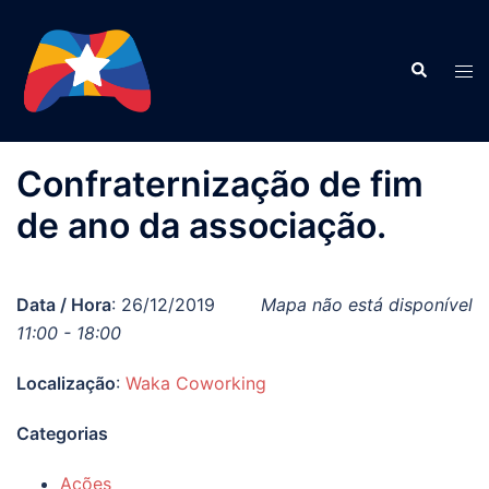
Pular
para
Search
o
Tog
conteúdo
men
Confraternização de fim
de ano da associação.
Data / Hora
: 26/12/2019
Mapa não está disponível
11:00 - 18:00
Localização
:
Waka Coworking
Categorias
Ações