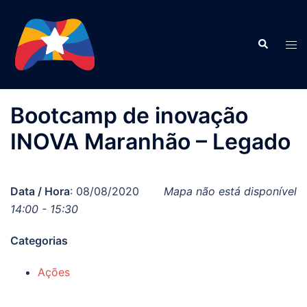
Pular
para
Search
o
Tog
conteúdo
men
Bootcamp de inovação
INOVA Maranhão – Legado
Data / Hora
: 08/08/2020
Mapa não está disponível
14:00 - 15:30
Categorias
Ações